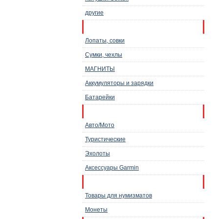
другие
Инструменты, снаряжение
Лопаты, совки
Сумки, чехлы
МАГНИТЫ
Аккумуляторы и зарядки
Батарейки
Навигаторы
Авто/Мото
Туристические
Эхолоты
Аксессуары Garmin
Товары для нумизматов
Товары для нумизматов
Монеты