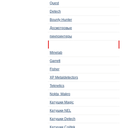
Quest
Detech
Bounty Hunter
Досмотровые
пинпоинтеры
Аксессуары и запчасти
Minelab
Garrett
Fisher
XP Metaldetectors
Teknetics
Nokta, Makro
Катушки Magic
Катушки NEL
Катушки Detech
Катушки Coiltek