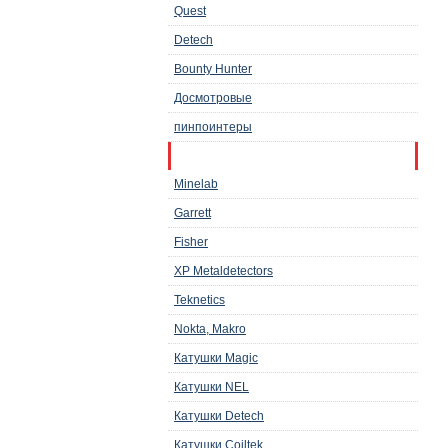
Quest
Detech
Bounty Hunter
Досмотровые
пинпоинтеры
Аксессуары и запчасти
Minelab
Garrett
Fisher
XP Metaldetectors
Teknetics
Nokta, Makro
Катушки Magic
Катушки NEL
Катушки Detech
Катушки Coiltek