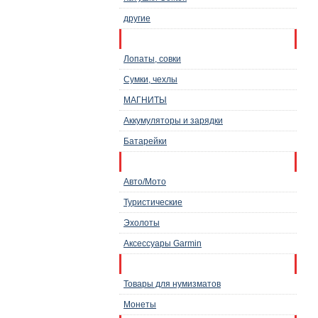
другие
Инструменты, снаряжение
Лопаты, совки
Сумки, чехлы
МАГНИТЫ
Аккумуляторы и зарядки
Батарейки
Навигаторы
Авто/Мото
Туристические
Эхолоты
Аксессуары Garmin
Товары для нумизматов
Товары для нумизматов
Монеты